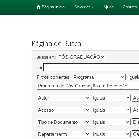
Página inicial
Navegar
Ajuda
Contato
Skip
navigation
Página de Busca
Buscar em:
por
Filtros correntes: