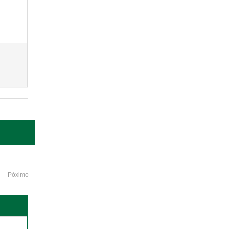
Póximo
o