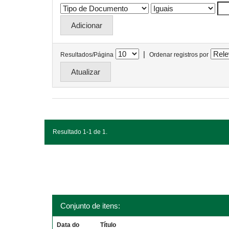
|
Resultados/Página
Ordenar registros por
Resultado 1-1 de 1.
Conjunto de itens:
Data do
Título