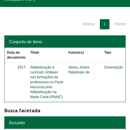
Anterior
1
Póximo
Conjunto de itens:
Data do
Título
Autor(es)
Tipo
documento
2017
Alfabetização e
Abreu, Anisia
Dissertação
currículo: ênfases
Ripplinger de
nas formações de
professores no Pacto
Nacional pela
Alfabetização na
Idade Certa (PNAIC)
Busca facetada
Assunto