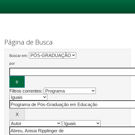
Skip
navigation
Página de Busca
Buscar em:
por
Filtros correntes: