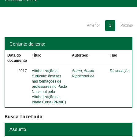
Anterior
1
Póximo
Conjunto de itens:
Data do
Título
Autor(es)
Tipo
documento
2017
Alfabetização e
Abreu, Anisia
Dissertação
currículo: ênfases
Ripplinger de
nas formações de
professores no Pacto
Nacional pela
Alfabetização na
Idade Certa (PNAIC)
Busca facetada
Assunto