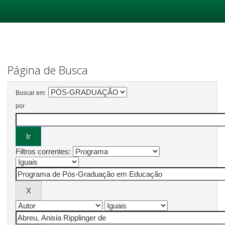
Skip
navigation
Página de Busca
Buscar em:
por
Filtros correntes: