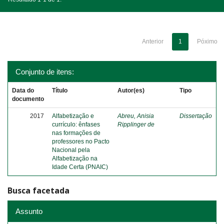
Anterior
1
Póximo
Conjunto de itens:
Data do
Título
Autor(es)
Tipo
documento
2017
Alfabetização e
Abreu, Anisia
Dissertação
currículo: ênfases
Ripplinger de
nas formações de
professores no Pacto
Nacional pela
Alfabetização na
Idade Certa (PNAIC)
Busca facetada
Assunto