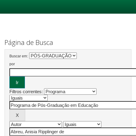
Skip
navigation
Página de Busca
Buscar em:
por
Filtros correntes: