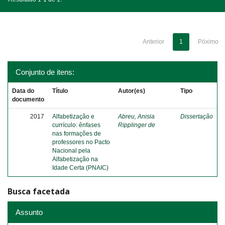
Anterior
1
Póximo
Conjunto de itens:
Data do
Título
Autor(es)
Tipo
documento
2017
Alfabetização e
Abreu, Anisia
Dissertação
currículo: ênfases
Ripplinger de
nas formações de
professores no Pacto
Nacional pela
Alfabetização na
Idade Certa (PNAIC)
Busca facetada
Assunto