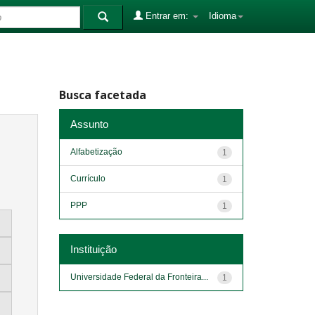
Entrar em:
Idioma
Busca facetada
Assunto
Alfabetização
1
Currículo
1
PPP
1
Instituição
Universidade Federal da Fronteira...
1