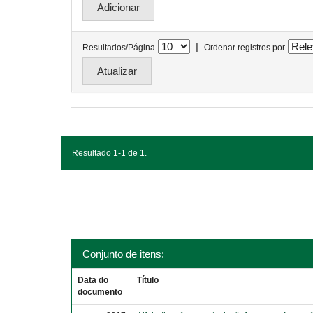
|
Resultados/Página
Ordenar registros por
Resultado 1-1 de 1.
Conjunto de itens:
Data do
Título
documento