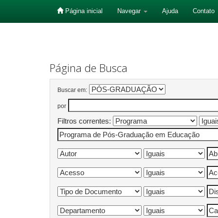
Página inicial
Navegar
Ajuda
Contato
Skip
navigation
Página de Busca
Buscar em:
por
Filtros correntes: