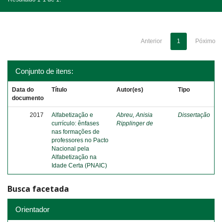
Anterior
1
Póximo
Conjunto de itens:
Data do
Título
Autor(es)
Tipo
documento
2017
Alfabetização e
Abreu, Anisia
Dissertação
currículo: ênfases
Ripplinger de
nas formações de
professores no Pacto
Nacional pela
Alfabetização na
Idade Certa (PNAIC)
Busca facetada
Orientador