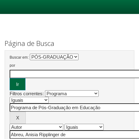
Skip
navigation
Página de Busca
Buscar em:
por
Filtros correntes: