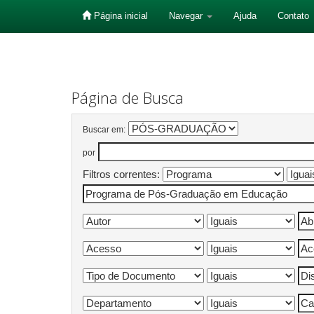
Página inicial
Navegar
Ajuda
Contato
Skip
navigation
Página de Busca
Buscar em:
por
Filtros correntes: