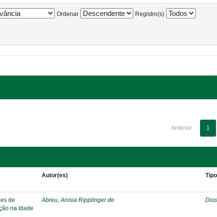
Ordenar
Registro(s)
Anterior
1
Autor(es)
Tip
ões de
Abreu, Anisia Ripplinger de
Diss
ação na Idade