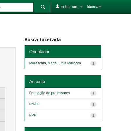
Entrar em:
Idioma
Busca facetada
Orientador
Maraschin, Maria Lucia Marocco
1
Assunto
Formação de professores
1
PNAIC
1
PPP
1