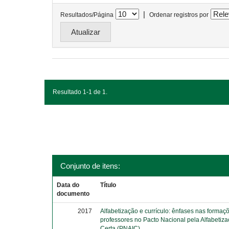
|
Resultados/Página
Ordenar registros por
Resultado 1-1 de 1.
Conjunto de itens:
Data do
Título
documento
2017
Alfabetização e currículo: ênfases nas formaç
professores no Pacto Nacional pela Alfabetiz
Certa (PNAIC)