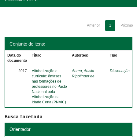
Anterior
1
Póximo
Conjunto de itens:
Data do
Título
Autor(es)
Tipo
documento
2017
Alfabetização e
Abreu, Anisia
Dissertação
currículo: ênfases
Ripplinger de
nas formações de
professores no Pacto
Nacional pela
Alfabetização na
Idade Certa (PNAIC)
Busca facetada
Orientador