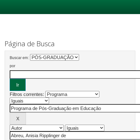
Skip
navigation
Página de Busca
Buscar em:
por
Filtros correntes: