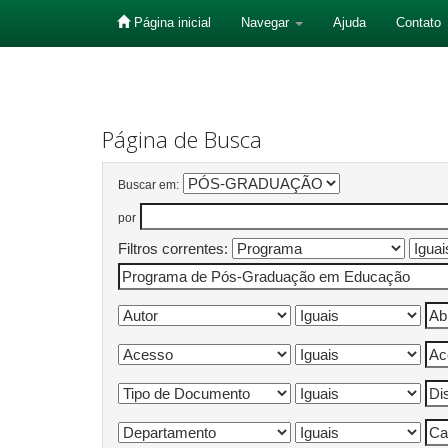
Página inicial
Navegar
Ajuda
Contato
Skip
navigation
Página de Busca
Buscar em:
por
Filtros correntes: