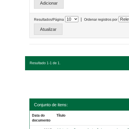
|
Resultados/Página
Ordenar registros por
Resultado 1-1 de 1.
Conjunto de itens:
Data do
Título
documento