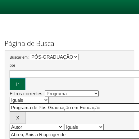
Skip
navigation
Página de Busca
Buscar em:
por
Filtros correntes: