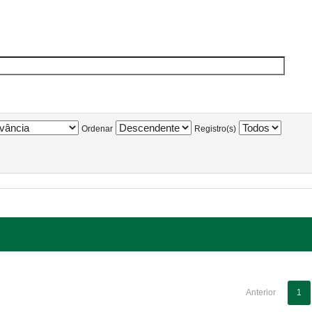
Ordenar
Registro(s)
Anterior
1