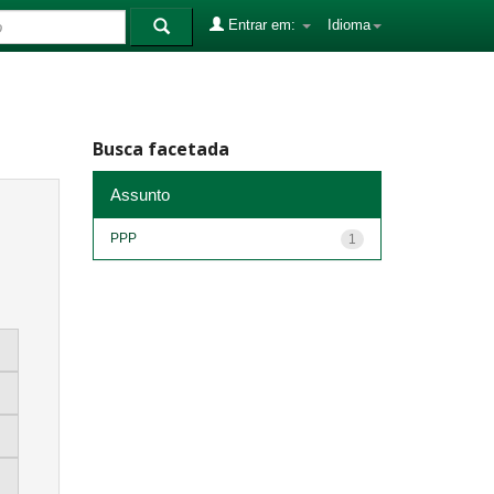
Entrar em:
Idioma
Busca facetada
Assunto
PPP
1