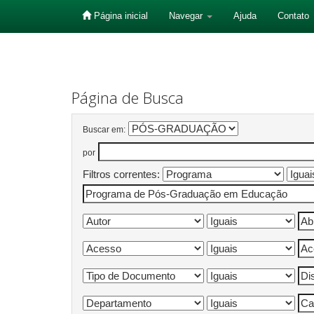
Página inicial
Navegar
Ajuda
Contato
Skip
navigation
Página de Busca
Buscar em:
por
Filtros correntes: