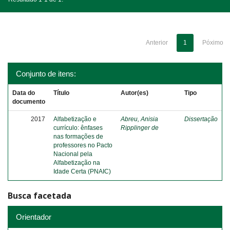
Anterior
1
Póximo
Conjunto de itens:
Data do
Título
Autor(es)
Tipo
documento
2017
Alfabetização e
Abreu, Anisia
Dissertação
currículo: ênfases
Ripplinger de
nas formações de
professores no Pacto
Nacional pela
Alfabetização na
Idade Certa (PNAIC)
Busca facetada
Orientador