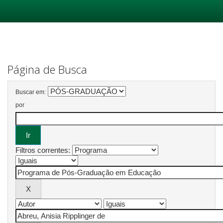
Skip
navigation
Página de Busca
Buscar em:
por
Filtros correntes: