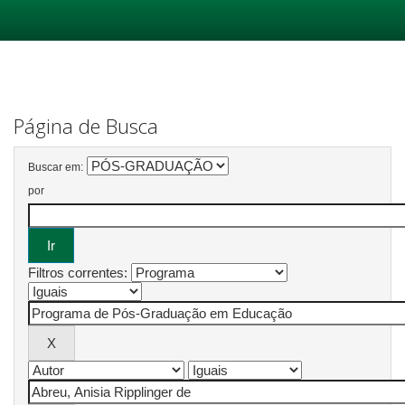
Skip
navigation
Página de Busca
Buscar em:
por
Filtros correntes: