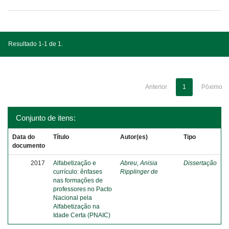
Resultado 1-1 de 1.
Anterior
1
Póximo
Conjunto de itens:
Data do
Título
Autor(es)
Tipo
documento
2017
Alfabetização e
Abreu, Anisia
Dissertação
currículo: ênfases
Ripplinger de
nas formações de
professores no Pacto
Nacional pela
Alfabetização na
Idade Certa (PNAIC)