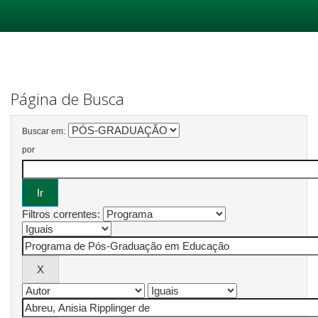
Skip
navigation
Página de Busca
Buscar em:
por
Filtros correntes: