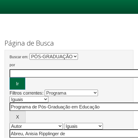
Skip
navigation
Página de Busca
Buscar em:
por
Filtros correntes: