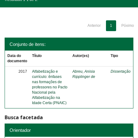
Anterior
1
Póximo
Conjunto de itens:
Data do
Título
Autor(es)
Tipo
documento
2017
Alfabetização e
Abreu, Anisia
Dissertação
currículo: ênfases
Ripplinger de
nas formações de
professores no Pacto
Nacional pela
Alfabetização na
Idade Certa (PNAIC)
Busca facetada
Orientador