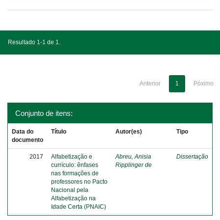
Resultado 1-1 de 1.
Anterior
1
Póximo
Conjunto de itens:
Data do
Título
Autor(es)
Tipo
documento
2017
Alfabetização e
Abreu, Anisia
Dissertação
currículo: ênfases
Ripplinger de
nas formações de
professores no Pacto
Nacional pela
Alfabetização na
Idade Certa (PNAIC)