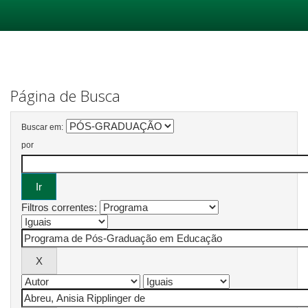
Skip
navigation
Página de Busca
Buscar em:
por
Filtros correntes: