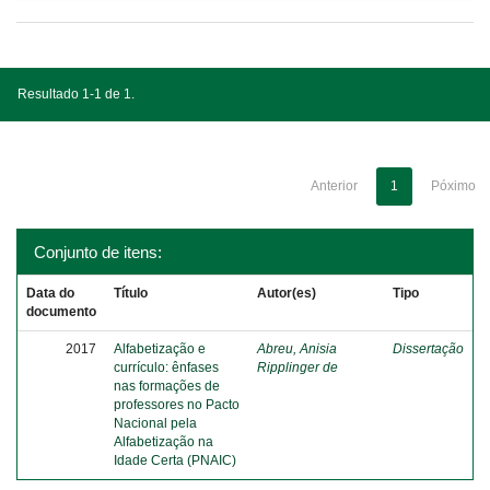
Resultado 1-1 de 1.
Anterior
1
Póximo
Conjunto de itens:
Data do
Título
Autor(es)
Tipo
documento
2017
Alfabetização e
Abreu, Anisia
Dissertação
currículo: ênfases
Ripplinger de
nas formações de
professores no Pacto
Nacional pela
Alfabetização na
Idade Certa (PNAIC)