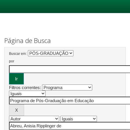
Skip
navigation
Página de Busca
Buscar em:
por
Filtros correntes: