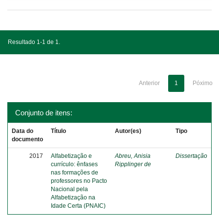
Resultado 1-1 de 1.
Anterior
1
Póximo
Conjunto de itens:
Data do
Título
Autor(es)
Tipo
documento
2017
Alfabetização e
Abreu, Anisia
Dissertação
currículo: ênfases
Ripplinger de
nas formações de
professores no Pacto
Nacional pela
Alfabetização na
Idade Certa (PNAIC)