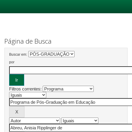
Skip
navigation
Página de Busca
Buscar em:
por
Filtros correntes: