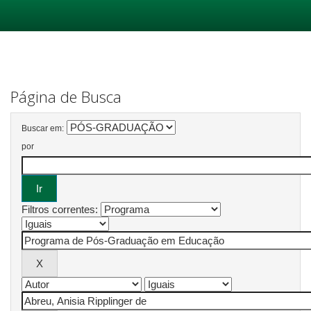
Skip
navigation
Página de Busca
Buscar em:
por
Filtros correntes: