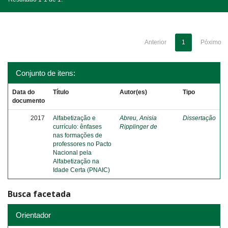
Anterior
1
Póximo
Conjunto de itens:
Data do
Título
Autor(es)
Tipo
documento
2017
Alfabetização e
Abreu, Anisia
Dissertação
currículo: ênfases
Ripplinger de
nas formações de
professores no Pacto
Nacional pela
Alfabetização na
Idade Certa (PNAIC)
Busca facetada
Orientador