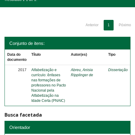
Anterior
1
Póximo
Conjunto de itens:
Data do
Título
Autor(es)
Tipo
documento
2017
Alfabetização e
Abreu, Anisia
Dissertação
currículo: ênfases
Ripplinger de
nas formações de
professores no Pacto
Nacional pela
Alfabetização na
Idade Certa (PNAIC)
Busca facetada
Orientador