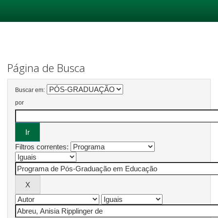
Skip
navigation
Página de Busca
Buscar em:
por
Filtros correntes: