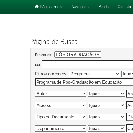
Página inicial
Navegar
Ajuda
Contato
Skip
navigation
Página de Busca
Buscar em:
por
Filtros correntes: