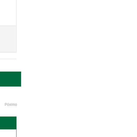
Póximo
o