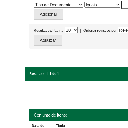
|
Resultados/Página
Ordenar registros por
Resultado 1-1 de 1.
Conjunto de itens:
Data do
Título