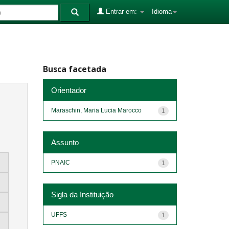
Entrar em:
Idioma
Busca facetada
Orientador
Maraschin, Maria Lucia Marocco
1
Assunto
PNAIC
1
Sigla da Instituição
UFFS
1