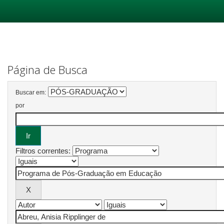
Skip
navigation
Página de Busca
Buscar em:
por
Filtros correntes: