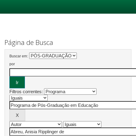
Skip
navigation
Página de Busca
Buscar em:
por
Filtros correntes: