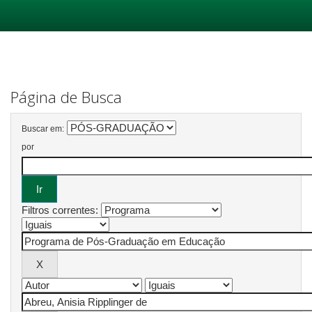
Skip
navigation
Página de Busca
Buscar em:
por
Filtros correntes: