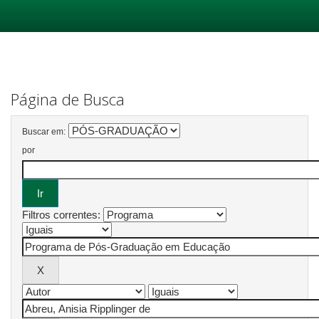
Skip
navigation
Página de Busca
Buscar em:
por
Filtros correntes: