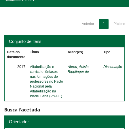
Anterior
1
Póximo
Conjunto de itens:
Data do
Título
Autor(es)
Tipo
documento
2017
Alfabetização e
Abreu, Anisia
Dissertação
currículo: ênfases
Ripplinger de
nas formações de
professores no Pacto
Nacional pela
Alfabetização na
Idade Certa (PNAIC)
Busca facetada
Orientador