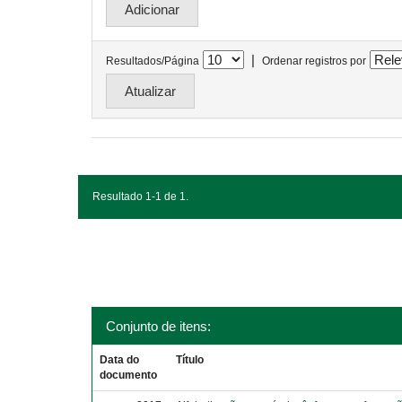
|
Resultados/Página
Ordenar registros por
Resultado 1-1 de 1.
Conjunto de itens:
Data do
Título
documento