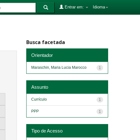
Entrar em:
Idioma
Busca facetada
Orientador
Maraschin, Maria Lucia Marocco
1
Assunto
Currículo
1
PPP
1
Tipo de Acesso