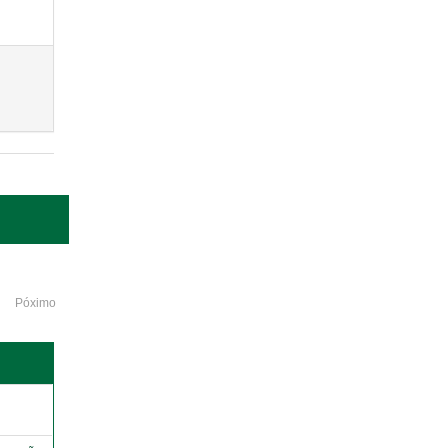
Póximo
o