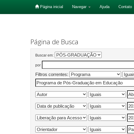
Página inicial
Navegar
Ajuda
Contato
Skip
navigation
Página de Busca
Buscar em:
por
Filtros correntes: