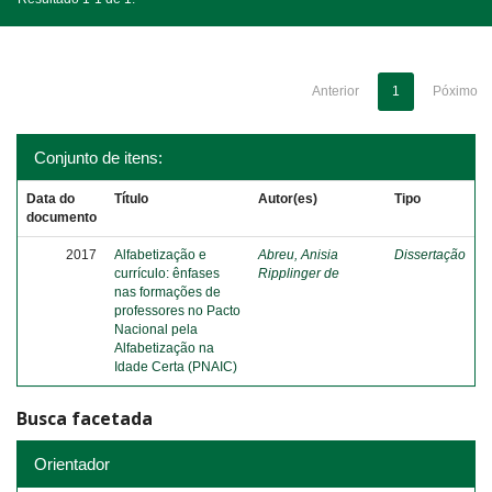
Anterior
1
Póximo
Conjunto de itens:
Data do
Título
Autor(es)
Tipo
documento
2017
Alfabetização e
Abreu, Anisia
Dissertação
currículo: ênfases
Ripplinger de
nas formações de
professores no Pacto
Nacional pela
Alfabetização na
Idade Certa (PNAIC)
Busca facetada
Orientador