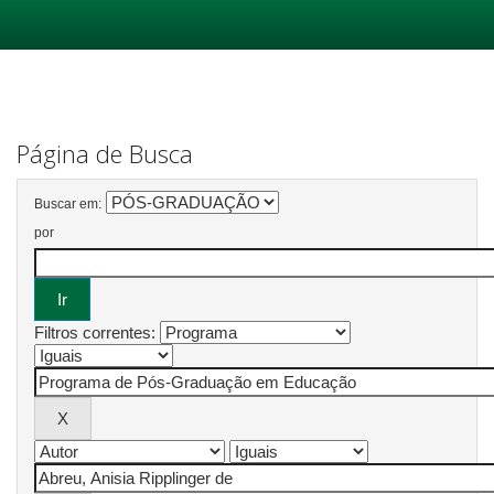
Skip
navigation
Página de Busca
Buscar em:
por
Filtros correntes: