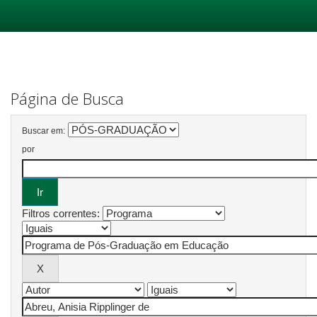
Skip
navigation
Página de Busca
Buscar em:
por
Filtros correntes: