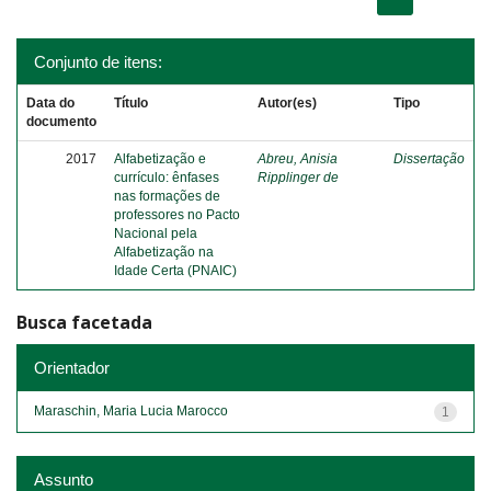
Conjunto de itens:
Data do
Título
Autor(es)
Tipo
documento
2017
Alfabetização e
Abreu, Anisia
Dissertação
currículo: ênfases
Ripplinger de
nas formações de
professores no Pacto
Nacional pela
Alfabetização na
Idade Certa (PNAIC)
Busca facetada
Orientador
Maraschin, Maria Lucia Marocco
1
Assunto