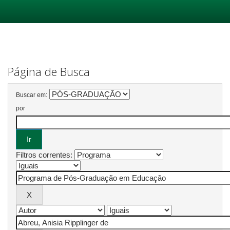
Skip
navigation
Página de Busca
Buscar em:
por
Filtros correntes: