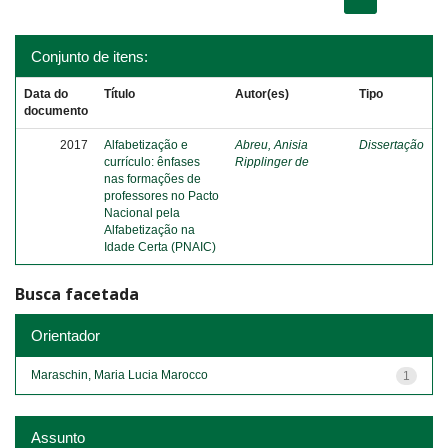
Conjunto de itens:
Data do
Título
Autor(es)
Tipo
documento
2017
Alfabetização e
Abreu, Anisia
Dissertação
currículo: ênfases
Ripplinger de
nas formações de
professores no Pacto
Nacional pela
Alfabetização na
Idade Certa (PNAIC)
Busca facetada
Orientador
Maraschin, Maria Lucia Marocco
1
Assunto