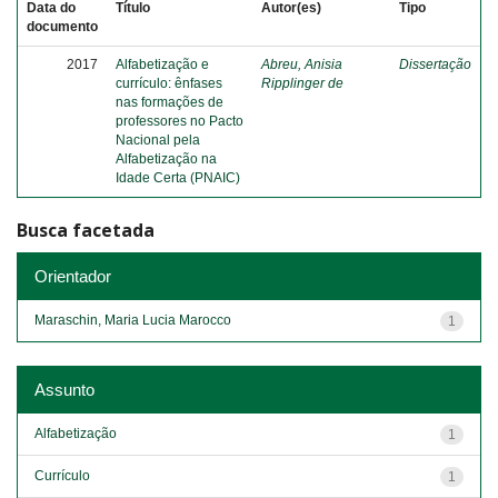
Data do
Título
Autor(es)
Tipo
documento
2017
Alfabetização e
Abreu, Anisia
Dissertação
currículo: ênfases
Ripplinger de
nas formações de
professores no Pacto
Nacional pela
Alfabetização na
Idade Certa (PNAIC)
Busca facetada
Orientador
Maraschin, Maria Lucia Marocco
1
Assunto
Alfabetização
1
Currículo
1