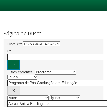
Skip
navigation
Página de Busca
Buscar em:
por
Filtros correntes: