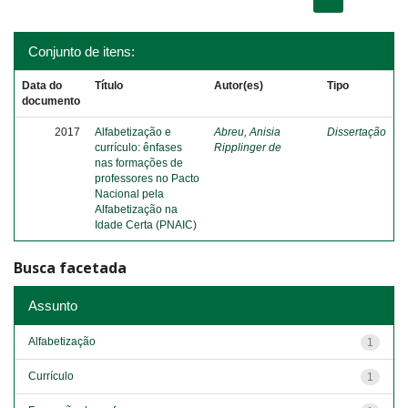
Conjunto de itens:
Data do
Título
Autor(es)
Tipo
documento
2017
Alfabetização e
Abreu, Anisia
Dissertação
currículo: ênfases
Ripplinger de
nas formações de
professores no Pacto
Nacional pela
Alfabetização na
Idade Certa (PNAIC)
Busca facetada
Assunto
Alfabetização
1
Currículo
1