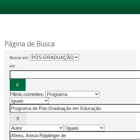
Skip
navigation
Página de Busca
Buscar em:
por
Filtros correntes: