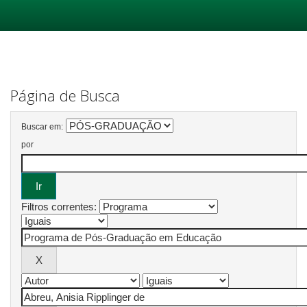
Skip
navigation
Página de Busca
Buscar em:
por
Filtros correntes: