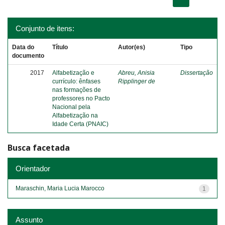
Conjunto de itens:
Data do
Título
Autor(es)
Tipo
documento
2017
Alfabetização e
Abreu, Anisia
Dissertação
currículo: ênfases
Ripplinger de
nas formações de
professores no Pacto
Nacional pela
Alfabetização na
Idade Certa (PNAIC)
Busca facetada
Orientador
Maraschin, Maria Lucia Marocco
1
Assunto