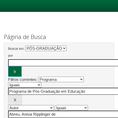
Skip
navigation
Página de Busca
Buscar em:
por
Filtros correntes: