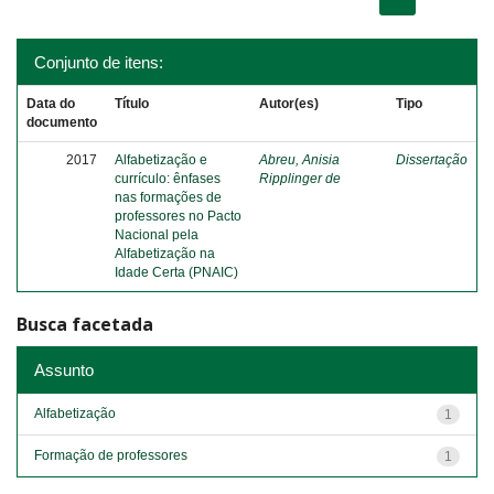
Conjunto de itens:
Data do
Título
Autor(es)
Tipo
documento
2017
Alfabetização e
Abreu, Anisia
Dissertação
currículo: ênfases
Ripplinger de
nas formações de
professores no Pacto
Nacional pela
Alfabetização na
Idade Certa (PNAIC)
Busca facetada
Assunto
Alfabetização
1
Formação de professores
1