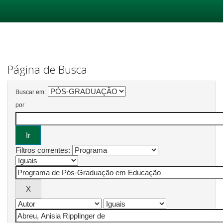
Skip
navigation
Página de Busca
Buscar em:
por
Filtros correntes: