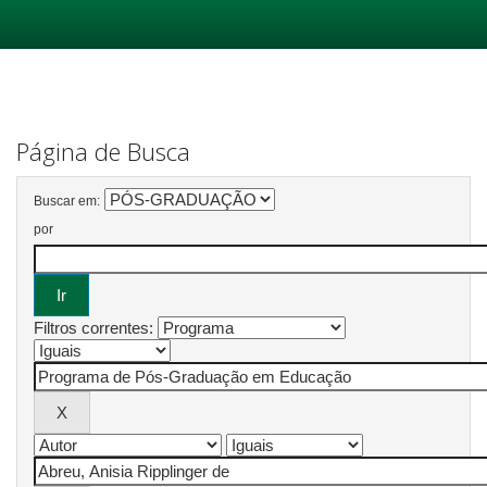
Skip
navigation
Página de Busca
Buscar em:
por
Filtros correntes: