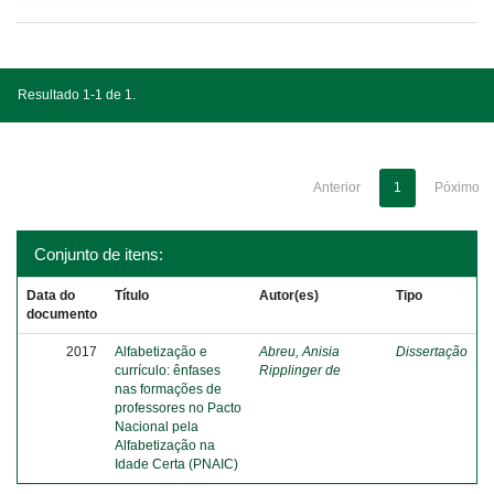
Resultado 1-1 de 1.
Anterior
1
Póximo
Conjunto de itens:
Data do
Título
Autor(es)
Tipo
documento
2017
Alfabetização e
Abreu, Anisia
Dissertação
currículo: ênfases
Ripplinger de
nas formações de
professores no Pacto
Nacional pela
Alfabetização na
Idade Certa (PNAIC)