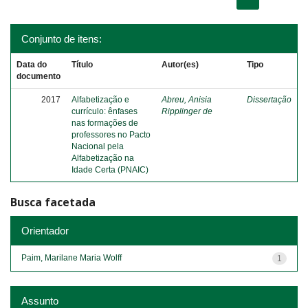
Conjunto de itens:
Data do
Título
Autor(es)
Tipo
documento
2017
Alfabetização e
Abreu, Anisia
Dissertação
currículo: ênfases
Ripplinger de
nas formações de
professores no Pacto
Nacional pela
Alfabetização na
Idade Certa (PNAIC)
Busca facetada
Orientador
Paim, Marilane Maria Wolff
1
Assunto