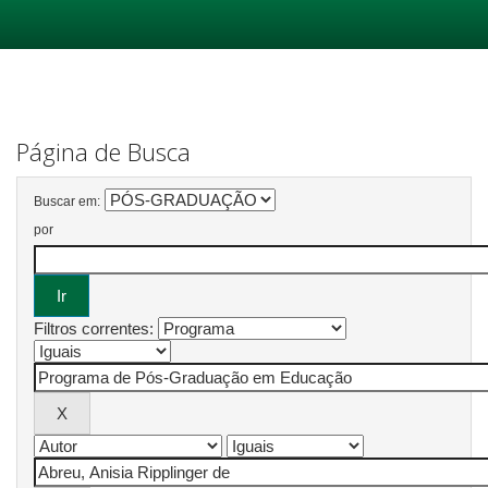
Skip
navigation
Página de Busca
Buscar em:
por
Filtros correntes: