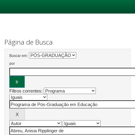
Skip
navigation
Página de Busca
Buscar em:
por
Filtros correntes: