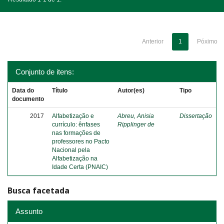
Anterior
1
Póximo
Conjunto de itens:
Data do
Título
Autor(es)
Tipo
documento
2017
Alfabetização e
Abreu, Anisia
Dissertação
currículo: ênfases
Ripplinger de
nas formações de
professores no Pacto
Nacional pela
Alfabetização na
Idade Certa (PNAIC)
Busca facetada
Assunto