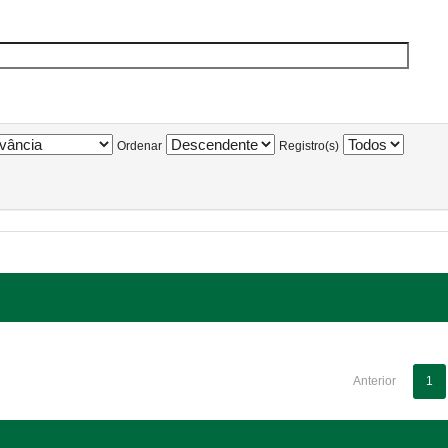
Ordenar
Registro(s)
Anterior
1