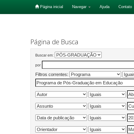
Página inicial
Navegar
Ajuda
Contato
Skip
navigation
Página de Busca
Buscar em:
por
Filtros correntes: