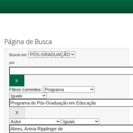
Skip
navigation
Página de Busca
Buscar em:
por
Filtros correntes: