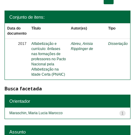
Conjunto de itens:
Data do
Título
Autor(es)
Tipo
documento
2017
Alfabetização e
Abreu, Anisia
Dissertação
currículo: ênfases
Ripplinger de
nas formações de
professores no Pacto
Nacional pela
Alfabetização na
Idade Certa (PNAIC)
Busca facetada
Orientador
Maraschin, Maria Lucia Marocco
1
Assunto