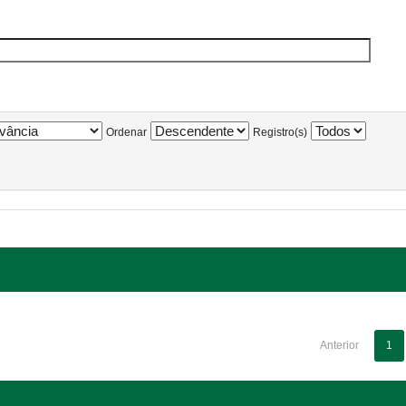
Ordenar
Registro(s)
Anterior
1