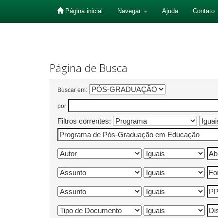
Página inicial
Navegar
Ajuda
Contato
Skip
navigation
Página de Busca
Buscar em:
por
Filtros correntes: