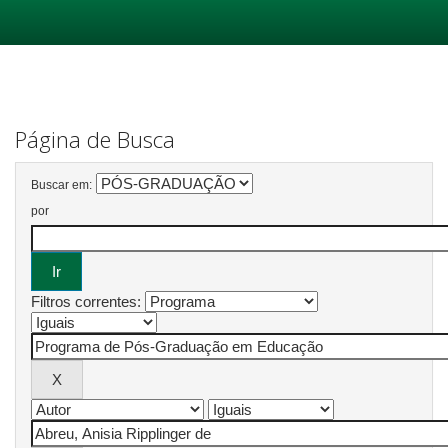
Skip
navigation
Página de Busca
Buscar em:
por
Filtros correntes: