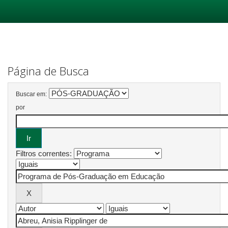
Skip
navigation
Página de Busca
Buscar em:
por
Filtros correntes: