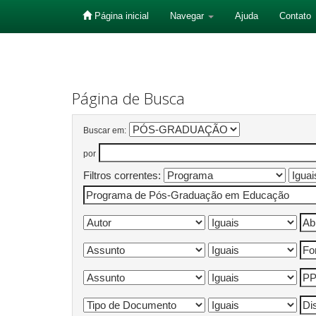
Página inicial
Navegar
Ajuda
Contato
Skip
navigation
Página de Busca
Buscar em:
por
Filtros correntes: