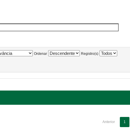
Ordenar
Registro(s)
Anterior
1