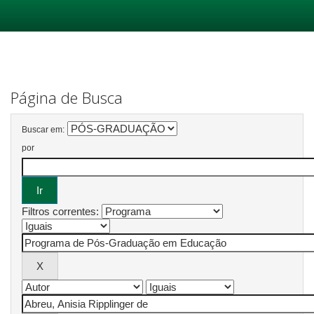
Skip
navigation
Página de Busca
Buscar em:
por
Filtros correntes: