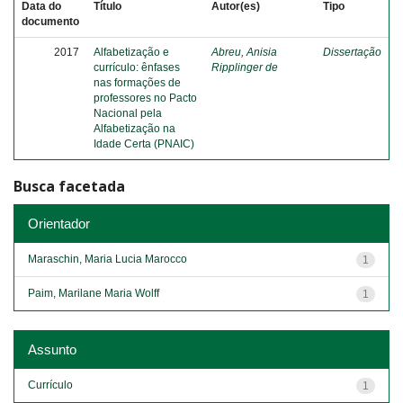
Data do
Título
Autor(es)
Tipo
documento
2017
Alfabetização e
Abreu, Anisia
Dissertação
currículo: ênfases
Ripplinger de
nas formações de
professores no Pacto
Nacional pela
Alfabetização na
Idade Certa (PNAIC)
Busca facetada
Orientador
Maraschin, Maria Lucia Marocco
1
Paim, Marilane Maria Wolff
1
Assunto
Currículo
1