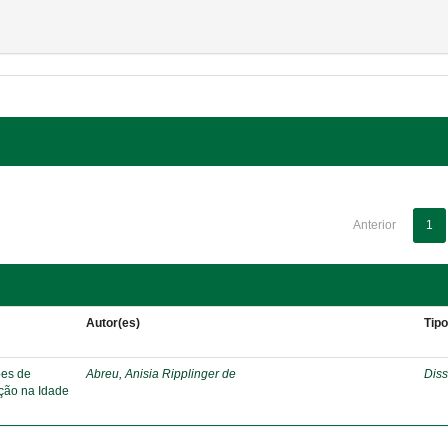
Anterior
1
Autor(es)
Tip
ões de
Abreu, Anisia Ripplinger de
Diss
ação na Idade