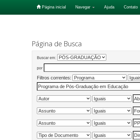
Página inicial
Navegar
Ajuda
Contato
Skip
navigation
Página de Busca
Buscar em:
por
Filtros correntes: