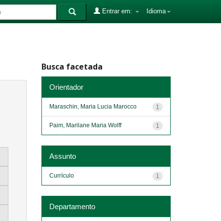
Entrar em:
Idioma
Busca facetada
Orientador
Maraschin, Maria Lucia Marocco
1
Paim, Marilane Maria Wolff
1
Assunto
Currículo
1
Departamento