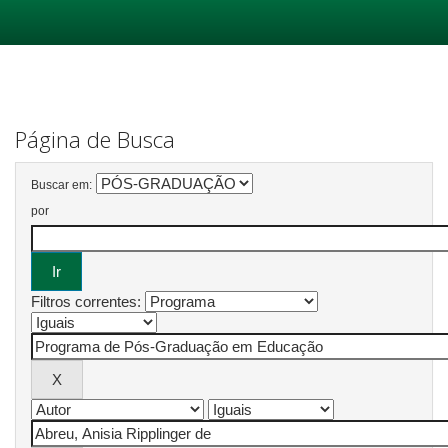
Skip
navigation
Página de Busca
Buscar em:
por
Filtros correntes: