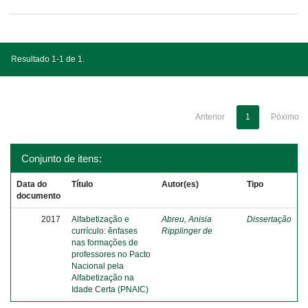
Resultado 1-1 de 1.
Anterior
1
Póximo
Conjunto de itens:
Data do
Título
Autor(es)
Tipo
documento
2017
Alfabetização e
Abreu, Anisia
Dissertação
currículo: ênfases
Ripplinger de
nas formações de
professores no Pacto
Nacional pela
Alfabetização na
Idade Certa (PNAIC)