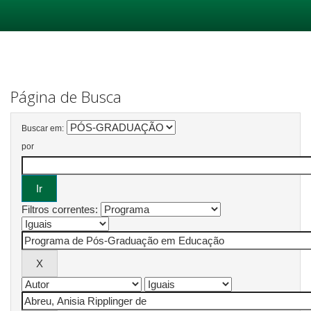
Skip
navigation
Página de Busca
Buscar em:
por
Filtros correntes: