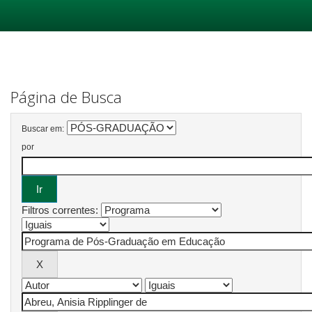
Skip
navigation
Página de Busca
Buscar em:
por
Filtros correntes: